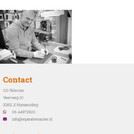
Contact
GS-Telecom
Veerweg 10
3281LX Numansdorp
06 44972920
info@reparatiemaster.nl