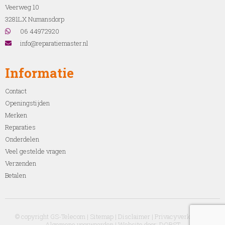
Veerweg 10
3281LX Numansdorp
06 44972920
info@reparatiemaster.nl
Informatie
Contact
Openingstijden
Merken
Reparaties
Onderdelen
Veel gestelde vragen
Verzenden
Betalen
© copyright GS-Telecom |
Sitemap
|
Disclaimer
|
Privacyverklaring
|
Algemene voorwaarden
| Website door:
DORST