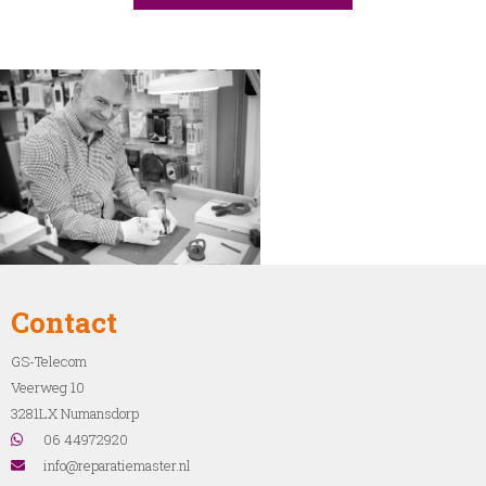
Contact
GS-Telecom
Veerweg 10
3281LX Numansdorp
06 44972920
info@reparatiemaster.nl