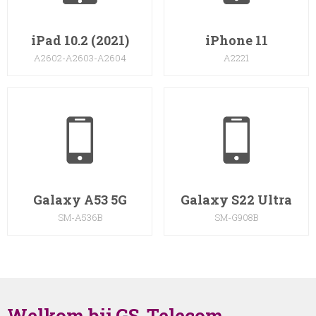
iPad 10.2 (2021)
iPhone 11
A2602-A2603-A2604
A2221
Galaxy A53 5G
Galaxy S22 Ultra
SM-A536B
SM-G908B
Welkom bij GS-Telecom