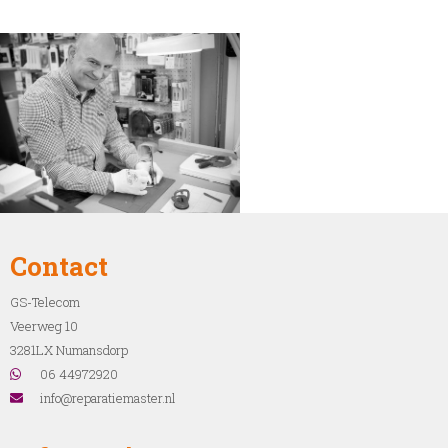
Contact
GS-Telecom
Veerweg 10
3281LX Numansdorp
06 44972920
info@reparatiemaster.nl