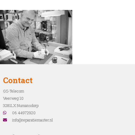
Contact
GS-Telecom
Veerweg 10
3281LX Numansdorp
06 44972920
info@reparatiemaster.nl