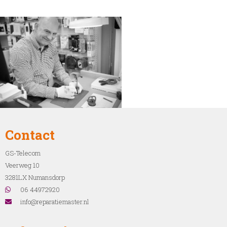
Contact
GS-Telecom
Veerweg 10
3281LX Numansdorp
06 44972920
info@reparatiemaster.nl