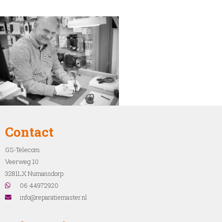
Contact
GS-Telecom
Veerweg 10
3281LX Numansdorp
06 44972920
info@reparatiemaster.nl