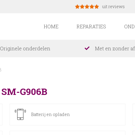
uit reviews
HOME
REPARATIES
OND
Originele onderdelen
Met en zonder a
B
s SM-G906B
Batterij en opladen