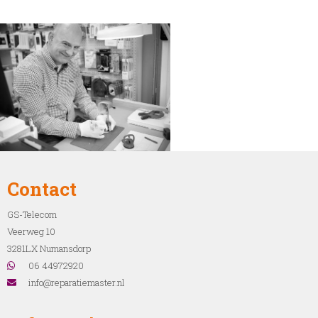
Contact
GS-Telecom
Veerweg 10
3281LX Numansdorp
06 44972920
info@reparatiemaster.nl