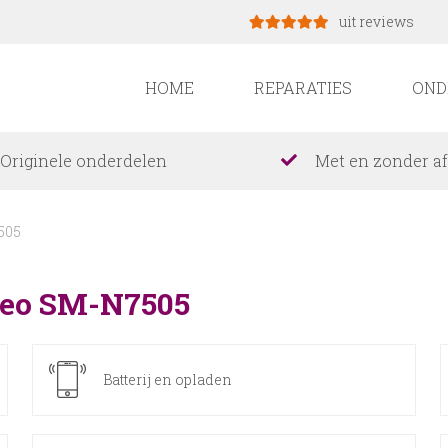
uit reviews
HOME
REPARATIES
OND
Originele onderdelen
Met en zonder a
505
Neo SM-N7505
Batterij en opladen