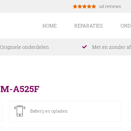
uit reviews
HOME
REPARATIES
OND
Originele onderdelen
Met en zonder a
SM-A525F
Batterij en opladen