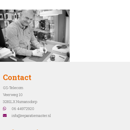
Contact
GS-Telecom
Veerweg 10
3281LX Numansdorp
06 44972920
info@reparatiemaster.nl