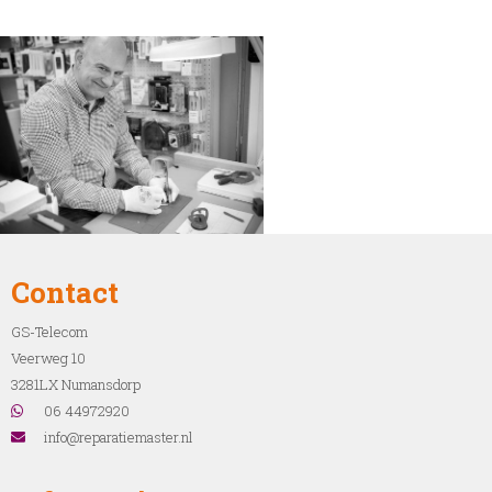
Contact
GS-Telecom
Veerweg 10
3281LX Numansdorp
06 44972920
info@reparatiemaster.nl