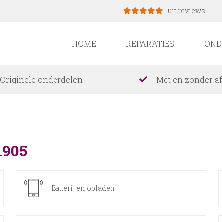
uit reviews
HOME
REPARATIES
OND
Originele onderdelen
Met en zonder a
1905
Batterij en opladen