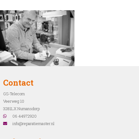
Contact
GS-Telecom
Veerweg 10
3281LX Numansdorp
06 44972920
info@reparatiemaster.nl